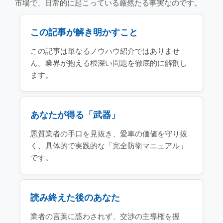
業界全体に存在する3つの構造的欠陥（ブラックボックス査
市場で、日常的に起こっている厳然たる事実なのです。
4. プロはここを見る！悪質業者を100%見抜く「完全防衛質
消費者が実践できる具体的な自衛策を提示。「戦略的・相見
この記事が解き明かすこと
5. テクノロジーは救世主か？一括査定サイトとAI査定の光と
一括査定サイトやAI査定の利便性（光）と、個人情報悪用
この記事は単なるノウハウ紹介ではありませ
6. もしトラブルに遭ってしまったら？泣き寝入りしないため
ん。業界が抱える根深い問題を徹底的に解剖し
万が一トラブルに巻き込まれた際の相談窓口として、消費生
ます。
7. 業界の常識への挑戦者たち。なぜ「正直」がビジネスとし
旧来の業界構造とは一線を画し、情報の透明性と顧客との
まとめ：賢い消費者となり、あなたの愛車の価値を最大化す
あなたが得る「武器」
後悔のない売却を実現するための要点を「マインドセット
悪質業者の手口を見抜き、愛車の価値を守り抜
く、具体的で実践的な「完全防衛マニュアル」
です。
読み終えた後のあなた
業者の言葉に惑わされず、交渉の主導権を握