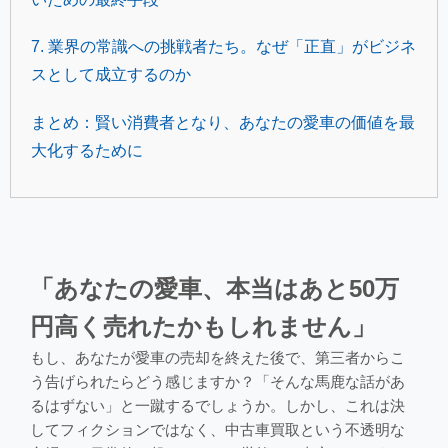
7. 業界の常識への挑戦者たち。なぜ「正直」がビジネ
スとして成立するのか
まとめ：賢い消費者となり、あなたの愛車の価値を最
大化するために
なぜ中古車買取業界は信用されないのか？大手不正問題から
「あなたの愛車、本当はあと50万
この記事は、中古車買取業界が抱える問題の根源を解剖し、
円高く売れたかもしれません」
1. 年間1,500件以上発生する「売却後トラブル」の残酷なリア
国民生活センターへの相談件数が増加しており、特に契約
もし、あなたが愛車の売却を終えた後で、第三者からこ
2. 業界の巨人はなぜ腐敗したのか？不正の全手口とその深層
う告げられたらどう感じますか？「そんな馬鹿な話があ
業界大手で発覚した組織的な不正事件を詳述。保険金不正
るはずない」と一蹴するでしょうか。しかし、これは決
3. 不正の温床であり続ける、中古車買取業界「3つの構造的欠
してフィクションではなく、中古車買取という不透明な