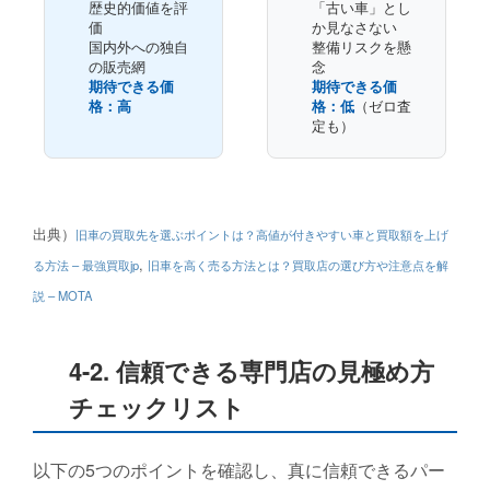
歴史的価値を評
「古い車」とし
価
か見なさない
国内外への独自
整備リスクを懸
の販売網
念
期待できる価
期待できる価
格：高
格：低
（ゼロ査
定も）
出典）
旧車の買取先を選ぶポイントは？高値が付きやすい車と買取額を上げ
,
る方法 – 最強買取jp
旧車を高く売る方法とは？買取店の選び方や注意点を解
説 – MOTA
4-2. 信頼できる専門店の見極め方
チェックリスト
以下の5つのポイントを確認し、真に信頼できるパー