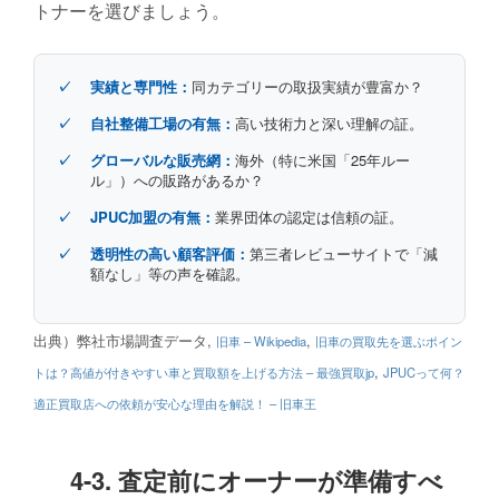
トナーを選びましょう。
✓
実績と専門性：
同カテゴリーの取扱実績が豊富か？
✓
自社整備工場の有無：
高い技術力と深い理解の証。
✓
グローバルな販売網：
海外（特に米国「25年ルー
ル」）への販路があるか？
✓
JPUC加盟の有無：
業界団体の認定は信頼の証。
✓
透明性の高い顧客評価：
第三者レビューサイトで「減
額なし」等の声を確認。
出典）弊社市場調査データ,
,
旧車 – Wikipedia
旧車の買取先を選ぶポイン
,
トは？高値が付きやすい車と買取額を上げる方法 – 最強買取jp
JPUCって何？
適正買取店への依頼が安心な理由を解説！ – 旧車王
4-3. 査定前にオーナーが準備すべ