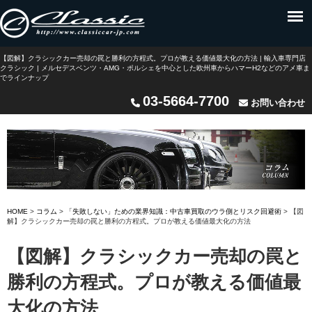
【図解】クラシックカー売却の罠と勝利の方程式。プロが教える価値最大化の方法 | 輸入車専門店
クラシック | メルセデスベンツ・AMG・ポルシェを中心とした欧州車からハマーH2などのアメ車ま
でラインナップ
03-5664-7700
お問い合わせ
HOME
>
コラム
>
「失敗しない」ための業界知識：中古車買取のウラ側とリスク回避術
>
【図
解】クラシックカー売却の罠と勝利の方程式。プロが教える価値最大化の方法
【図解】クラシックカー売却の罠と
勝利の方程式。プロが教える価値最
大化の方法