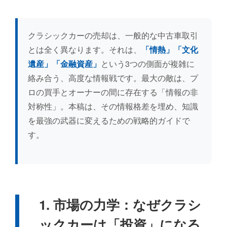
クラシックカー売却の完全ガイド：価値評価から悪質業者
クラシックカーの売却は、一般的な中古車取引
とは全く異なります。それは、
「情熱」「文化
この記事では、クラシックカーを最高額で売却するための
遺産」「金融資産」
という3つの側面が複雑に
1. クラシックカー市場の力学と投資的価値
絡み合う、高度な情報戦です。最大の敵は、プ
ロの買手とオーナーの間に存在する「情報の非
市場概観と多層的エコシステム
対称性」。本稿は、その情報格差を埋め、知識
を最強の武器に変えるための戦略的ガイドで
投資資産としてのクラシックカー
す。
「クラシックカー」の定義と文化
新たな潮流：レストモッドとEVコンバージョン
1. 市場の力学：なぜクラシ
2. 価値評価の解剖学：あなたの車の真価を見極める
ックカーは「投資」になる