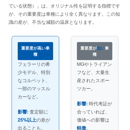
ている状態）」は、オリジナル性を証明する指標です
が、その重要度は車種により全く異なります。この知
識の差が、不当な減額の温床となります。
重要度が
高い
車
重要度が
低い
車
種
種
フェラーリの希
MGやトライアン
少モデル、特別
フなど、大量生
なコルベット、
産されたスポー
一部のマッスル
ツカー。
カーなど。
影響:
時代考証が
影響:
査定額に
合っていれば、
25%以上
の差が
価値への影響は
出ることも。
軽微
。