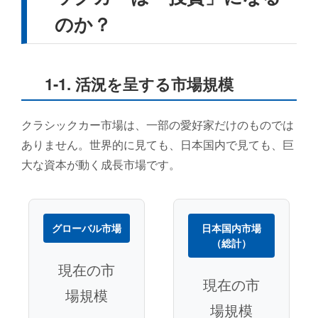
「オリジナル性」という絶対的価値
のか？
「マッチングナンバー」の神話と現実
1-1. 活況を呈する市場規模
非純正部品（社外パーツ）の評価
レストアの功罪
クラシックカー市場は、一部の愛好家だけのものでは
ありません。世界的に見ても、日本国内で見ても、巨
査定士がチェックする具体的なポイント
大な資本が動く成長市場です。
3. 中古車買取業界の罠：巧妙な減額手口とその回避策
グローバル市場
日本国内市場
信頼が崩壊した市場と「二重査定」
（総計）
現在の市
契約書の落とし穴と法的対抗策
現在の市
場規模
その他のトラブル事例
場規模