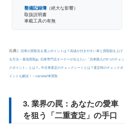
整備記録簿
（絶大な影響）
取扱説明書
車載工具の有無
出典）
旧車の買取先を選ぶポイントは？高値が付きやすい車と買取額を上げ
,
る方法 – 最強買取jp
旧車専門店オーナーが伝えたい「旧車購入の5つのチェッ
,
クポイント」とは？
中古車査定のチェックシートとは？査定時のチェックポ
イントも解説！ – carview!車買取
3. 業界の罠：あなたの愛車
を狙う「二重査定」の手口