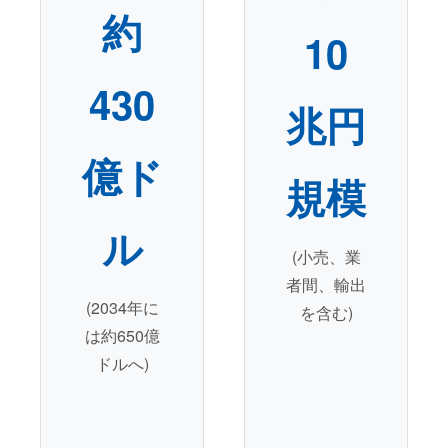
約
10
4. 成功へのロードマップ：信頼できる専門店の選定と売
430
なぜ専門店でなければならないのか
兆円
信頼できる専門店の見極め方
億ド
規模
売却プロセスのステップ・バイ・ステップ
ル
ケーススタディ：成功と失敗の分水嶺
(小売、業
者間、輸出
(2034年に
を含む)
は約650億
ドルへ)