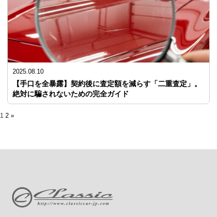
2025.08.10
【手口を全暴露】契約後に査定額を減らす「二重査定」。
絶対に騙されないための完全ガイド
1
2
»
投
稿
の
ペ
ー
ジ