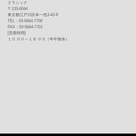
送
クラシック
〒133-0044
り
東京都江戸川区本一色3-42-8
TEL：03-5664-7700
FAX：03-5664-7701
[営業時間]
１０:００～１８:００（年中無休）