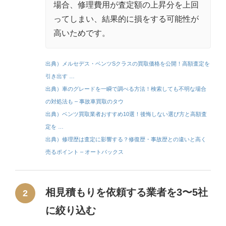
場合、修理費用が査定額の上昇分を上回
ってしまい、結果的に損をする可能性が
高いためです。
出典）メルセデス・ベンツSクラスの買取価格を公開！高額査定を
引き出す …
出典）車のグレードを一瞬で調べる方法！検索しても不明な場合
の対処法も – 事故車買取のタウ
出典）ベンツ買取業者おすすめ10選！後悔しない選び方と高額査
定を …
出典）修理歴は査定に影響する？修復歴・事故歴との違いと高く
売るポイント – オートバックス
相見積もりを依頼する業者を3〜5社
2
に絞り込む