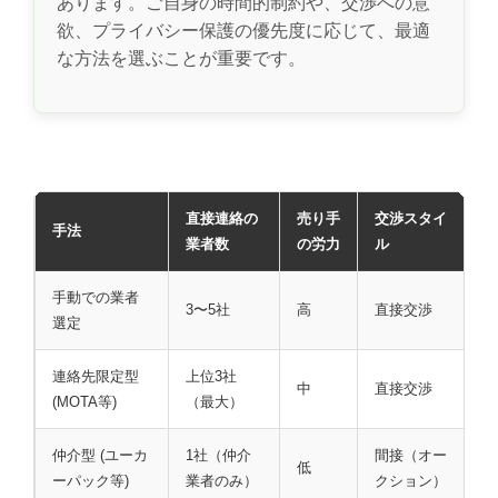
あります。ご自身の時間的制約や、交渉への意
欲、プライバシー保護の優先度に応じて、最適
な方法を選ぶことが重要です。
直接連絡の
売り手
交渉スタイ
手法
業者数
の労力
ル
手動での業者
3〜5社
高
直接交渉
選定
連絡先限定型
上位3社
中
直接交渉
(MOTA等)
（最大）
仲介型 (ユーカ
1社（仲介
間接（オー
低
ーパック等)
業者のみ）
クション）