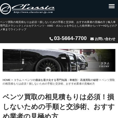
ベンツ買取の相見積もりは必須！損しないための手順と交渉術、おすすめ業者の見極め方 | 輸入車
専門店クラシック | メルセデスベンツ・AMG・ポルシェを中心とした欧州車からハマーH2などのア
メ車までラインナップ
03-5664-7700
お問い合わせ
HOME
>
コラム
>
ベンツの価値を最大化する専門知識：車種別・高価買取の秘密
>
ベンツ買取
の相見積もりは必須！損しないための手順と交渉術、おすすめ業者の見極め方
ベンツ買取の相見積もりは必須！損
しないための手順と交渉術、おすす
め業者の見極め方