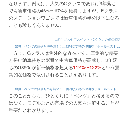
なります。例えば、人気のCクラスであれば3年落ち
でも新車価格の46%〜67%を維持しますが、Eクラス
のステーションワゴンでは新車価格の半分以下になる
ことも珍しくありません。
出典）メルセデスベンツ・Cクラスの買取相場
出典）ベンツの値落ち率を調査！圧倒的な支持の理由やリセールベスト …
一方で、Gクラスは例外的な存在です。圧倒的な需要
と長い納車待ちの影響で中古車価格が高騰し、3年落
ちのG350dが新車価格を超える
112%〜122%
という驚
異的な価格で取引されることさえあります。
出典）ベンツの値落ち率を調査！圧倒的な支持の理由やリセールベスト …
このことからも、ひとくちに「ベンツ」と考えるので
はなく、モデルごとの市場での人気を理解することが
重要だとわかります。