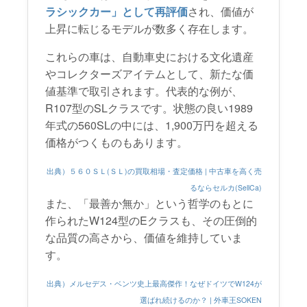
ラシックカー」として再評価
され、価値が
上昇に転じるモデルが数多く存在します。
これらの車は、自動車史における文化遺産
やコレクターズアイテムとして、新たな価
値基準で取引されます。代表的な例が、
R107型のSLクラスです。状態の良い1989
年式の560SLの中には、1,900万円を超える
価格がつくものもあります。
出典）５６０ＳＬ(ＳＬ)の買取相場・査定価格 | 中古車を高く売
るならセルカ(SellCa)
また、「最善か無か」という哲学のもとに
作られたW124型のEクラスも、その圧倒的
な品質の高さから、価値を維持していま
す。
出典）メルセデス・ベンツ史上最高傑作！なぜドイツでW124が
選ばれ続けるのか？ | 外車王SOKEN