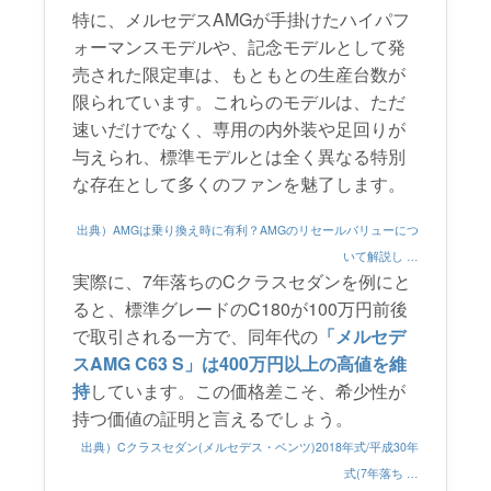
特に、メルセデスAMGが手掛けたハイパフ
ォーマンスモデルや、記念モデルとして発
売された限定車は、もともとの生産台数が
限られています。これらのモデルは、ただ
速いだけでなく、専用の内外装や足回りが
与えられ、標準モデルとは全く異なる特別
な存在として多くのファンを魅了します。
出典）AMGは乗り換え時に有利？AMGのリセールバリューにつ
いて解説し …
実際に、7年落ちのCクラスセダンを例にと
ると、標準グレードのC180が100万円前後
で取引される一方で、同年代の
「メルセデ
スAMG C63 S」は400万円以上の高値を維
持
しています。この価格差こそ、希少性が
持つ価値の証明と言えるでしょう。
出典）Cクラスセダン(メルセデス・ベンツ)2018年式/平成30年
式(7年落ち …