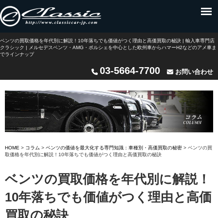
ベンツの買取価格を年代別に解説！10年落ちでも価値がつく理由と高価買取の秘訣 | 輸入車専門店
クラシック | メルセデスベンツ・AMG・ポルシェを中心とした欧州車からハマーH2などのアメ車ま
でラインナップ
03-5664-7700
お問い合わせ
HOME
>
コラム
>
ベンツの価値を最大化する専門知識：車種別・高価買取の秘密
>
ベンツの買
取価格を年代別に解説！10年落ちでも価値がつく理由と高価買取の秘訣
ベンツの買取価格を年代別に解説！
10年落ちでも価値がつく理由と高価
買取の秘訣