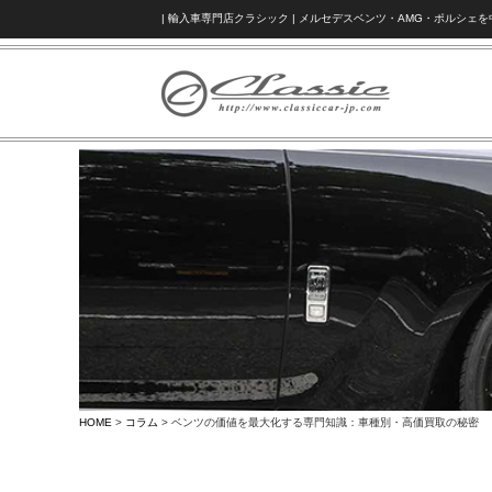
| 輸入車専門店クラシック | メルセデスベンツ・AMG・ポルシ
HOME
>
コラム
> ベンツの価値を最大化する専門知識：車種別・高価買取の秘密