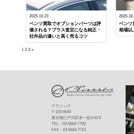
2025.10.23
2025.10
ベンツ買取でオプションパーツは評
ベンツ
価される？プラス査定になる純正・
相場以
社外品の違いと高く売るコツ
1
2
3
»
投
稿
の
ペ
ー
ジ
クラシック
〒133-0044
送
東京都江戸川区本一色3-42-8
り
TEL：03-5664-7700
FAX：03-5664-7701