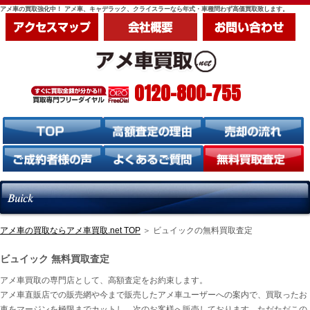
アメ車の買取強化中！ アメ車、キャデラック、クライスラーなら年式・車種問わず高価買取致します。
0120-800-755
アメ車の買取ならアメ車買取.net TOP
＞ ビュイックの無料買取査定
ビュイック 無料買取査定
アメ車買取の専門店として、高額査定をお約束します。
アメ車直販店での販売網や今まで販売したアメ車ユーザーへの案内で、買取ったお
車をマージンを極限までカットし、次のお客様へ販売しております。ただただこの