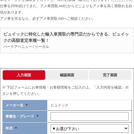
仕事を20年続けてきた、アメ車買取.netだからどこよりもアメ車を高く買取れる自
信があります。
アメ車を売るなら、必ずアメ車買取.netへご相談ください。
ビュイックに特化した輸入車買取の専門店だからできる、ビュイッ
クの高額査定車種一覧！
パークアベニュー / リーガル
入力画面
確認画面
完了画面
※ 下記フォームにお車情報・お客様情報をご記入の上、「入力内容を確認」ボ
タンを押してください。
メーカー名
＊
ビュイック
車種名・グレード
＊
年式
＊