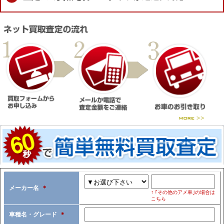
メーカー名
＊
↑ ｢その他のアメ車｣の場合は
こちら
車種名・グレード
＊