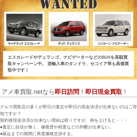
エスカレードやデュランゴ、ナビゲーターなどのSUVを高額買
取キャンペーン中。 逆輸入車のタンドラ、セコイア等も高価買
取中です！
アメ車買取.netなら
即日訪問
！
即日現金買取
！
クルマ買取店の多くが即日の査定や即日の現金決済が出来ないのはご存
知ですか？
契約後現金決済が出来ない理由は様々ですが、例を上げると・・・
●査定に自信が無く、修復歴や程度などの判断が出来ない。
●振込までの期間に再度価格交渉する。