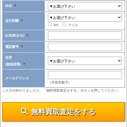
年式
＊
走行距離
＊
km
マイル
お名前(かな)
＊
電話番号
＊
住所
(都道府県)
＊
メールアドレス
（半角英数字）
ご入力が終わりましたら、「無料買取査定をする」ボタンを押してください。