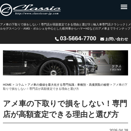
アメ車の下取りで損をしない！専門店が高額査定できる理由と選び方 | 輸入車専門店クラシック | メ
ルセデスベンツ・AMG・ポルシェを中心とした欧州車からハマーH2などのアメ車までラインナップ
03-5664-7700
お問い合わせ
HOME
>
コラム
>
アメ車の価値を最大化する専門知識：車種別・高価買取の秘密
>
アメ車の下
取りで損をしない！専門店が高額査定できる理由と選び方
アメ車の下取りで損をしない！専門
店が高額査定できる理由と選び方
2026.04.28