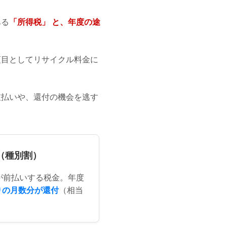
ある
「所得税」 と、年度の途
項目としてリサイクル料金に
支払いや、還付の機会を逃す
税（種別割）
が前払いする税金。年度
りの月数分が還付
（相当