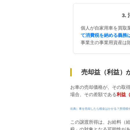
3.
個人が自家用車を買取
て消費税を納める義務
事業主の事業用資産は
売却益（利益）
お車の売却価格が、その取
場合、その差額である
利益（
出典）車を売却したら税金はかかる？所得税
この譲渡所得は、お給料（
税」の対象となる可能性が