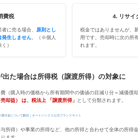
 消費税
4. リサ
業者に売る場合、
原則とし
税金ではありませんが、
は発生しません
。（※個人
用です。売却時に次の所
除く）
れます。
が出た場合は所得税（譲渡所得）の対象に
得費（購入時の価格から所有期間中の価値の目減り分＝減価償
売却益） は、税法上 「譲渡所得」
として分類されます。
や還付金について解説｜オートバックス公式ブランドサイト
給与所得）や事業の所得など、他の所得と合わせて全体の所得
あります。