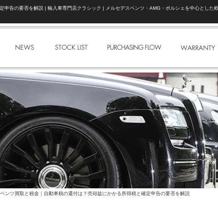
申告の要否を解説 | 輸入車専門店クラシック | メルセデスベンツ・AMG・ポルシェを中心とした
NEWS
STOCK LIST
PURCHASE FLOW
ベンツ買取と税金｜自動車税の還付は？売却益にかかる所得税と確定申告の要否を解説