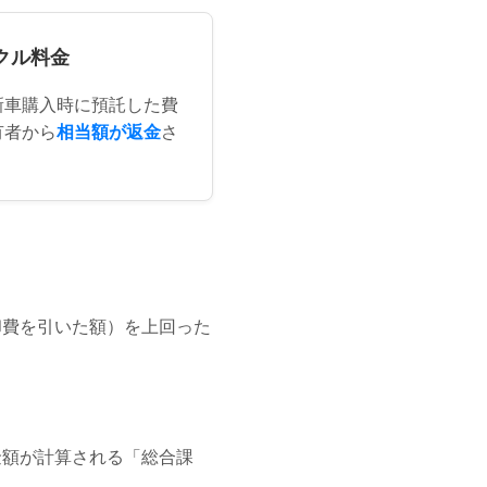
イクル料金
新車購入時に預託した費
有者から
相当額が返金
さ
却費を引いた額）を上回った
金額が計算される「総合課