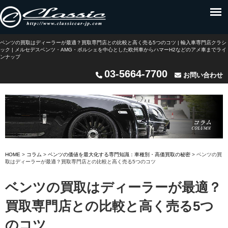
ベンツの買取はディーラーが最適？買取専門店との比較と高く売る5つのコツ | 輸入車専門店クラシ
ック | メルセデスベンツ・AMG・ポルシェを中心とした欧州車からハマーH2などのアメ車までライ
ンナップ
03-5664-7700
お問い合わせ
HOME
>
コラム
>
ベンツの価値を最大化する専門知識：車種別・高価買取の秘密
>
ベンツの買
取はディーラーが最適？買取専門店との比較と高く売る5つのコツ
ベンツの買取はディーラーが最適？
買取専門店との比較と高く売る5つ
のコツ