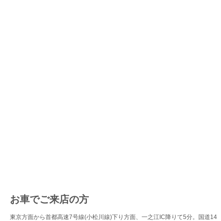
お車でご来店の方
東京方面から首都高速7号線(小松川線)下り方面、一之江IC降りて5分。国道14