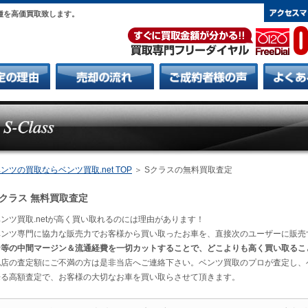
種を高価買取致します。
0
ンツの買取ならベンツ買取.net TOP
＞ Sクラスの無料買取査定
Sクラス 無料買取査定
ンツ買取.netが高く買い取れるのには理由があります！
ベンツ専門に協力な販売力でお客様から買い取ったお車を、直接次のユーザーに販売
ン等の中間マージン＆流通経費を一切カットすることで、どこよりも高く買い取るこ
他店の査定額にご不満の方は是非当店へご連絡下さい。ベンツ買取のプロが査定し、
来る高額査定で、お客様の大切なお車を買い取らさせて頂きます。