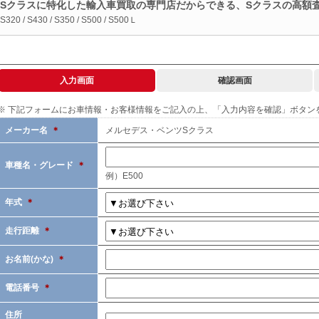
Sクラスに特化した輸入車買取の専門店だからできる、Sクラスの高額
S320 / S430 / S350 / S500 / S500Ｌ
入力画面
確認画面
※ 下記フォームにお車情報・お客様情報をご記入の上、「入力内容を確認」ボタン
メーカー名
＊
メルセデス・ベンツSクラス
車種名・グレード
＊
例）E500
年式
＊
走行距離
＊
お名前(かな)
＊
電話番号
＊
住所