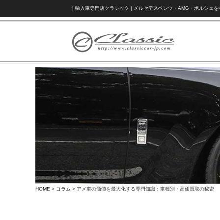
| 輸入車専門店クラシック | メルセデスベンツ・AMG・ポルシ
HOME
>
コラム
> アメ車の価値を最大化する専門知識：車種別・高価買取の秘密