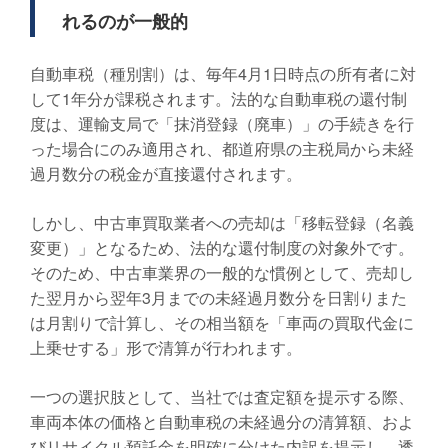
れるのが一般的
自動車税（種別割）は、毎年4月1日時点の所有者に対
して1年分が課税されます。法的な自動車税の還付制
度は、運輸支局で「抹消登録（廃車）」の手続きを行
った場合にのみ適用され、都道府県の主税局から未経
過月数分の税金が直接還付されます。
しかし、中古車買取業者への売却は「移転登録（名義
変更）」となるため、法的な還付制度の対象外です。
そのため、中古車業界の一般的な慣例として、売却し
た翌月から翌年3月までの未経過月数分を日割りまた
は月割りで計算し、その相当額を「車両の買取代金に
上乗せする」形で清算が行われます。
一つの選択肢として、当社では査定額を提示する際、
車両本体の価格と自動車税の未経過分の清算額、およ
びリサイクル預託金を明確に分けた内訳を提示し、透