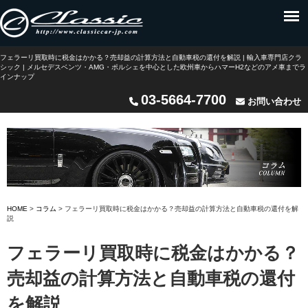
フェラーリ買取時に税金はかかる？売却益の計算方法と自動車税の還付を解説 | 輸入車専門店クラ
シック | メルセデスベンツ・AMG・ポルシェを中心とした欧州車からハマーH2などのアメ車までラ
インナップ
03-5664-7700
お問い合わせ
HOME
>
コラム
>
フェラーリ買取時に税金はかかる？売却益の計算方法と自動車税の還付を解
説
フェラーリ買取時に税金はかかる？
売却益の計算方法と自動車税の還付
を解説