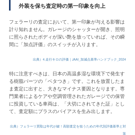
外装を保ち査定時の第一印象を向上
フェラーリの査定において、第一印象が与える影響は
計り知れません。ガレージのシャッターが開き、照明
に照らされたボディが深い艶を放っていれば、その瞬
間に「加点評価」のスイッチが入ります。
出典）4.走行キロの評価｜JAAI_加減点基準ハンドブック_2024
特に注意すべきは、日本の高温多湿な環境下で発生す
る樹脂パーツの「ベタつき」です。これを放置したま
ま査定に出すと、大きなマイナス要因となります。専
門業者によるケアや空調管理されたガレージでの保管
に投資している車両は、「大切にされてきた証」とし
て、査定額にプラスのバイアスを生み出します。
出典）フェラーリ買取は年代が鍵！高額査定を狙うための年代別評価基準と対
策