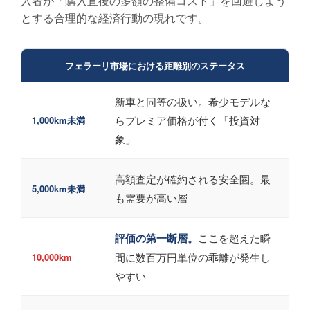
入者が「購入直後の多額の整備コスト」を回避しよう
とする合理的な経済行動の現れです。
フェラーリ市場における距離別のステータス
新車と同等の扱い。希少モデルな
らプレミア価格が付く「投資対
1,000km未満
象」
高額査定が確約される安全圏。最
5,000km未満
も需要が高い層
評価の第一断層。
ここを超えた瞬
間に数百万円単位の乖離が発生し
10,000km
やすい