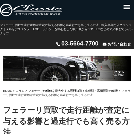
フェラーリ買取で走行距離が査定に与える影響と過走行でも高く売る方法 | 輸入車専門店クラシッ
ク | メルセデスベンツ・AMG・ポルシェを中心とした欧州車からハマーH2などのアメ車までライン
ナップ
03-5664-7700
お問い合わせ
HOME
>
コラム
>
フェラーリの価値を最大化する専門知識：車種別・高価買取の秘密
>
フェラ
ーリ買取で走行距離が査定に与える影響と過走行でも高く売る方法
フェラーリ買取で走行距離が査定に
与える影響と過走行でも高く売る方
法