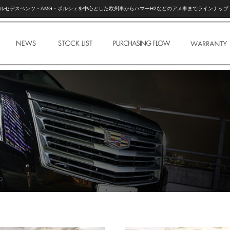
ック | メルセデスベンツ・AMG・ポルシェを中心とした欧州車からハマーH2などのアメ車までラインナップ
NEWS
STOCK LIST
PURCHASE FLOW