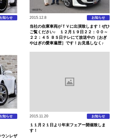
2015.12.8
お知らせ
お知らせ
当社の在庫車両がＴＶに出演致します！ぜひ
ご覧ください♪ １２月１９日２２：００～
２２：４５ ＢＳ日テレにて放送中の［おぎ
やはぎの愛車遍歴］です！お見逃しなく♪
2015.11.20
お知らせ
お知らせ
１１月２１日より年末フェアー開催致しま
！
す！
ラウンレザ