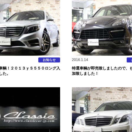
2016.1.14
お知らせ
車輌！２０１３ｙＳ５５０ロング入
特選車輌が即売致しましたので、
した。
加致しました！