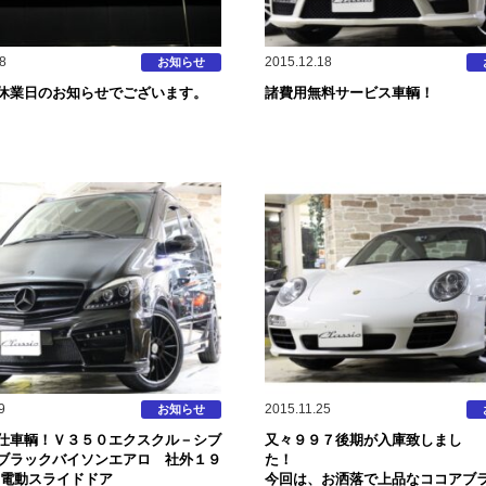
8
2015.12.18
お知らせ
休業日のお知らせでございます。
諸費用無料サービス車輌！
9
2015.11.25
お知らせ
仕車輌！Ｖ３５０エクスクル－シブ
又々９９７後期が入庫致しまし
ブラックバイソンエアロ 社外１９
た
側電動スライドドア
今回は、お洒落で上品なココアブ