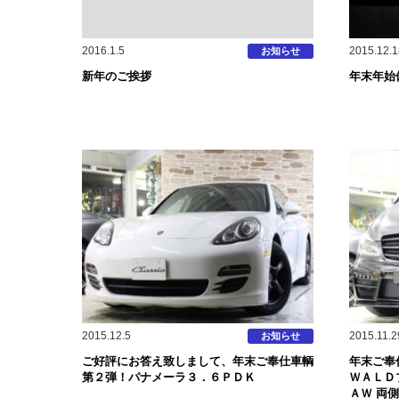
2016.1.5
2015.12.1
お知らせ
新年のご挨拶
年末年始
2015.12.5
2015.11.2
お知らせ
ご好評にお答え致しまして、年末ご奉仕車輌
年末ご奉
第２弾！パナメーラ３．６ＰＤＫ
ＷＡＬＤ
ＡＷ 両